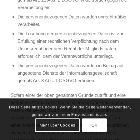
Verarbeitung ein.
Die personenbezogenen Daten wurden unrechtmäßig
verarbeitet.
Die Löschung der personenbezogenen Daten ist zur
Erfüllung einer rechtlichen Verpflichtung nach dem
Unionsrecht oder dem Recht der Mitgliedstaaten
erforderlich, dem der Verantwortliche unterliegt.
Die personenbezogenen Daten wurden in Bezug auf
angebotene Dienste der Informationsgesellschaft
gemäß Art. 8 Abs. 1 DSGVO erhoben.
Sofern einer der oben genannten Gründe zutrifft und eine
betroffene Person die Löschung von personenbezogenen
Diese Seite nutzt Cookies. Wenn Sie die Seite weiter verwenden,
Daten, die bei der ISSENDORFF KG gespeichert sind,
gehen wir von Ihrem Einverständnis aus.
veranlassen möchte, kann sie sich hierzu jederzeit an
einen Mitarbeiter des für die Verarbeitung Verantwortlichen
Mehr über Cookies
OK
wenden. Der Mitarbeiter der ISSENDORFF KG wird